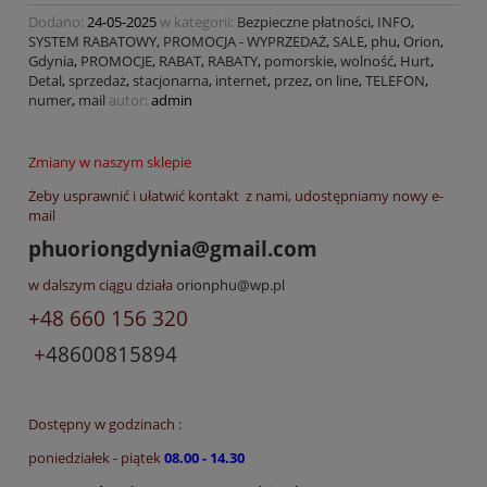
Dodano:
24-05-2025
w kategorii:
Bezpieczne płatności
,
INFO
,
SYSTEM RABATOWY
,
PROMOCJA - WYPRZEDAŻ
,
SALE
,
phu
,
Orion
,
Gdynia
,
PROMOCJE
,
RABAT
,
RABATY
,
pomorskie
,
wolność
,
Hurt
,
Detal
,
sprzedaż
,
stacjonarna
,
internet
,
przez
,
on line
,
TELEFON
,
numer
,
mail
autor:
admin
Zmiany w naszym sklepie
Żeby usprawnić i ułatwić kontakt z nami, udostępniamy nowy e-
mail
phuoriongdynia@gmail.com
w dalszym ciągu działa
orionphu@wp.pl
+48 660 156 320
+
48600815894
Dostępny w godzinach :
poniedziałek - piątek
08.00 - 14.30