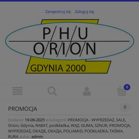
Zarejestruj się
Zaloguj się
0
PROMOCJA
Dodano:
19-09-2025
w kategorii:
PROMOCJA - WYPRZEDAŻ
,
SALE
,
Orion
,
Gdynia
,
RABAT
,
podkładka
,
WĄŻ
,
GUMA
,
SZNUR
,
PROMOCJA
,
WYPRZEDAŻ
,
OKAZJE
,
OKAZJA
,
POLIAMID
,
PODKŁADKA
,
TAŚMA
,
RURA
autor:
admin