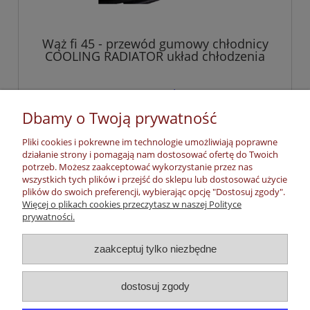
Wąż fi 45 - przewód gumowy chłodnicy
COOLING RADIATOR układ chłodzenia
47,85 zł
zawiera 23% VAT, bez kosztów dostawy
Dbamy o Twoją prywatność
Pliki cookies i pokrewne im technologie umożliwiają poprawne
powiadom o dostępności
działanie strony i pomagają nam dostosować ofertę do Twoich
potrzeb. Możesz zaakceptować wykorzystanie przez nas
wszystkich tych plików i przejść do sklepu lub dostosować użycie
plików do swoich preferencji, wybierając opcję "Dostosuj zgody".
«
1
2
3
4
5
...
9
»
Więcej o plikach cookies przeczytasz w naszej Polityce
prywatności.
Moje konto
zaakceptuj tylko niezbędne
Płatności, dostawa, zwroty
dostosuj zgody
Informacje