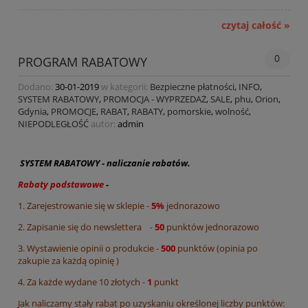
czytaj całość »
0
PROGRAM RABATOWY
Dodano:
30-01-2019
w kategorii:
Bezpieczne płatności
,
INFO
,
SYSTEM RABATOWY
,
PROMOCJA - WYPRZEDAŻ
,
SALE
,
phu
,
Orion
,
Gdynia
,
PROMOCJE
,
RABAT
,
RABATY
,
pomorskie
,
wolność
,
NIEPODLEGŁOŚĆ
autor:
admin
SYSTEM RABATOWY - naliczanie rabatów.
Rabaty podstawowe
-
1. Zarejestrowanie się w sklepie -
5%
jednorazowo
2. Zapisanie się do newslettera -
50
punktów jednorazowo
3. Wystawienie opinii o produkcie -
5
0
0
punktów (opinia po
zakupie za każdą opinię )
4. Za każde wydane 10 złotych -
1
punkt
Jak naliczamy stały rabat po uzyskaniu określonej liczby punktów: