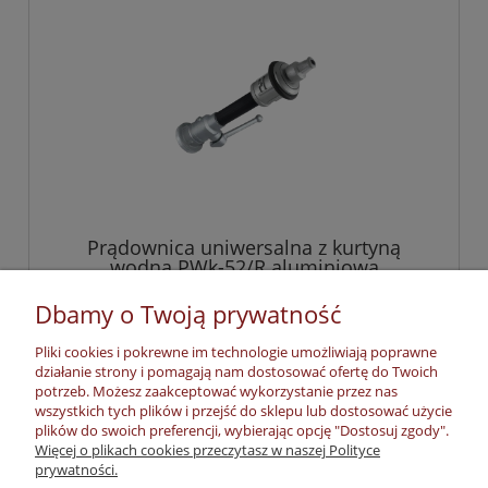
Prądownica uniwersalna z kurtyną
wodną PWk-52/R aluminiowa
Dbamy o Twoją prywatność
228,74 zł
zawiera 23% VAT, bez kosztów dostawy
Pliki cookies i pokrewne im technologie umożliwiają poprawne
działanie strony i pomagają nam dostosować ofertę do Twoich
potrzeb. Możesz zaakceptować wykorzystanie przez nas
do koszyka
wszystkich tych plików i przejść do sklepu lub dostosować użycie
plików do swoich preferencji, wybierając opcję "Dostosuj zgody".
Więcej o plikach cookies przeczytasz w naszej Polityce
prywatności.