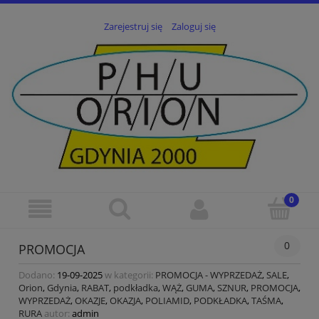
Zarejestruj się
Zaloguj się
0
PROMOCJA
Dodano:
19-09-2025
w kategorii:
PROMOCJA - WYPRZEDAŻ
,
SALE
,
Orion
,
Gdynia
,
RABAT
,
podkładka
,
WĄŻ
,
GUMA
,
SZNUR
,
PROMOCJA
,
WYPRZEDAŻ
,
OKAZJE
,
OKAZJA
,
POLIAMID
,
PODKŁADKA
,
TAŚMA
,
RURA
autor:
admin