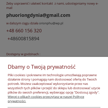
Żeby usprawnić i ułatwić kontakt z nami, udostępniamy nowy e-
mail
phuoriongdynia@gmail.com
w dalszym ciągu działa
orionphu@wp.pl
+48 660 156 320
+
48600815894
Dostępny w godzinach :
poniedziałek - piątek
08.00 - 14.30
Dbamy o Twoją prywatność
oraz
trzecią
sobotę miesiąca w godzinach
10.00 - 13.00
Pliki cookies i pokrewne im technologie umożliwiają poprawne
działanie strony i pomagają nam dostosować ofertę do Twoich
potrzeb. Możesz zaakceptować wykorzystanie przez nas
wszystkich tych plików i przejść do sklepu lub dostosować użycie
czytaj całość »
plików do swoich preferencji, wybierając opcję "Dostosuj zgody".
Więcej o plikach cookies przeczytasz w naszej Polityce
prywatności.
Moje konto