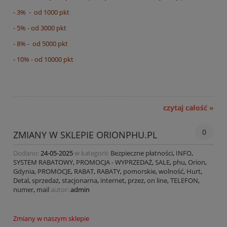
- 3% - od 1000 pkt
- 5% - od 3000 pkt
- 8% - od 5000 pkt
- 10% - od 10000 pkt
czytaj całość »
0
ZMIANY W SKLEPIE ORIONPHU.PL
Dodano:
24-05-2025
w kategorii:
Bezpieczne płatności
,
INFO
,
SYSTEM RABATOWY
,
PROMOCJA - WYPRZEDAŻ
,
SALE
,
phu
,
Orion
,
Gdynia
,
PROMOCJE
,
RABAT
,
RABATY
,
pomorskie
,
wolność
,
Hurt
,
Detal
,
sprzedaż
,
stacjonarna
,
internet
,
przez
,
on line
,
TELEFON
,
numer
,
mail
autor:
admin
Zmiany w naszym sklepie