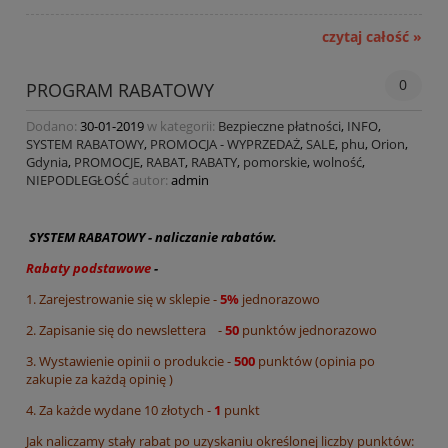
czytaj całość »
0
PROGRAM RABATOWY
Dodano:
30-01-2019
w kategorii:
Bezpieczne płatności
,
INFO
,
SYSTEM RABATOWY
,
PROMOCJA - WYPRZEDAŻ
,
SALE
,
phu
,
Orion
,
Gdynia
,
PROMOCJE
,
RABAT
,
RABATY
,
pomorskie
,
wolność
,
NIEPODLEGŁOŚĆ
autor:
admin
SYSTEM RABATOWY - naliczanie rabatów.
Rabaty podstawowe
-
1. Zarejestrowanie się w sklepie -
5%
jednorazowo
2. Zapisanie się do newslettera -
50
punktów jednorazowo
3. Wystawienie opinii o produkcie -
5
0
0
punktów (opinia po
zakupie za każdą opinię )
4. Za każde wydane 10 złotych -
1
punkt
Jak naliczamy stały rabat po uzyskaniu określonej liczby punktów: