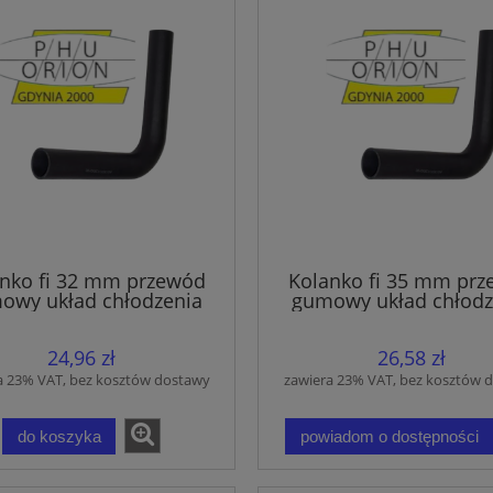
nko fi 32 mm przewód
Kolanko fi 35 mm pr
owy układ chłodzenia
gumowy układ chłodz
wąż EPDM
wąż EPDM
24,96 zł
26,58 zł
a 23% VAT, bez kosztów dostawy
zawiera 23% VAT, bez kosztów 
do koszyka
powiadom o dostępności