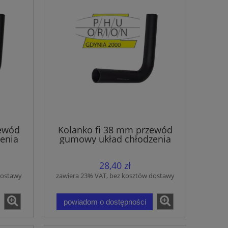
zewód
Kolanko fi 38 mm przewód
enia
gumowy układ chłodzenia
wąż EPDM
28,40 zł
dostawy
zawiera 23% VAT, bez kosztów dostawy
powiadom o dostępności