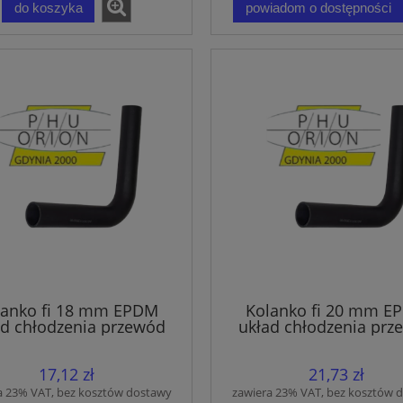
do koszyka
powiadom o dostępności
lanko fi 18 mm EPDM
Kolanko fi 20 mm E
ad chłodzenia przewód
układ chłodzenia prz
owy wąż 150x150 mm
gumowy wą
17,12 zł
21,73 zł
a 23% VAT, bez kosztów dostawy
zawiera 23% VAT, bez kosztów 