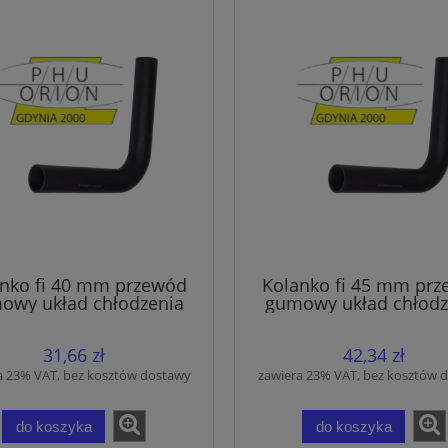
nko fi 40 mm przewód
Kolanko fi 45 mm pr
owy układ chłodzenia
gumowy układ chłodz
wąż EPDM
wąż EPDM
31,66 zł
42,34 zł
a 23% VAT, bez kosztów dostawy
zawiera 23% VAT, bez kosztów 
do koszyka
do koszyka