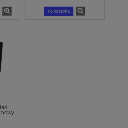
do koszyka
ład
umowy