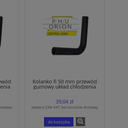
zewód
Kolanko fi 50 mm przewód
enia
gumowy układ chłodzenia
wąż EPDM
39,04 zł
dostawy
zawiera 23% VAT, bez kosztów dostawy
do koszyka