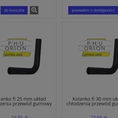
do koszyka
powiadom o dostępności
lanko fi 25 mm układ
Kolanko fi 30 mm uk
dzenia przewód gumowy
chłodzenia przewód g
wąż EPDM
wąż EPDM
24,81 zł
27,88 zł