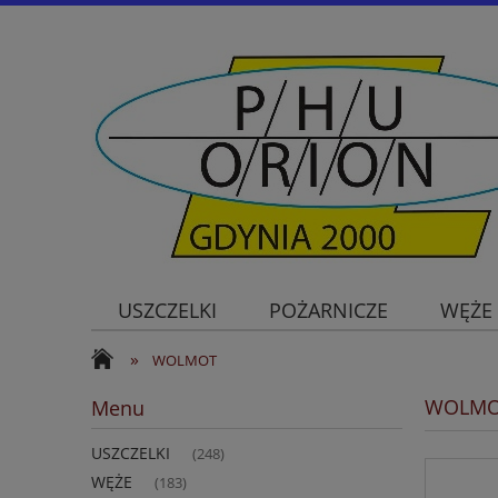
USZCZELKI
POŻARNICZE
WĘŻE
»
WOLMOT
WOLM
Menu
USZCZELKI
(248)
WĘŻE
(183)