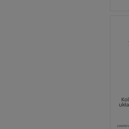
Ko
ukł
gum
zawier