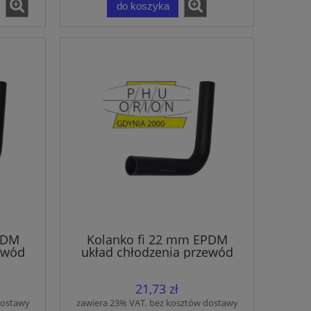
do koszyka
PDM
Kolanko fi 22 mm EPDM
ewód
układ chłodzenia przewód
gumowy wąż
21,73 zł
dostawy
zawiera 23% VAT, bez kosztów dostawy