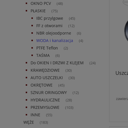
OKNO PCV
(48)
PŁASKIE
(75)
IBC przylgowe
(45)
FF z otworami
(12)
NBR olejoodporne
(6)
WODA i kanalizacja
(4)
PTFE Teflon
(2)
TAŚMA
(6)
Do OKIEN I DRZWI Z KLEJEM
(24)
KRAWĘDZIOWE
(30)
Uszc
AUTO USZCZELKI
(30)
OKRĘTOWE
(45)
SZNUR ORINGOWY
(12)
zawier
HYDRAULICZNE
(28)
PRZEMYSŁOWE
(103)
INNE
(55)
WĘŻE
(183)