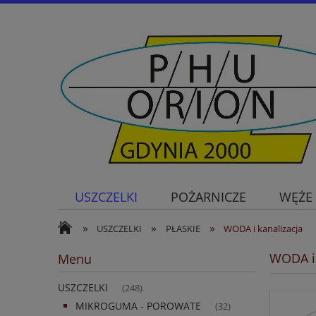
USZCZELKI
POŻARNICZE
WĘŻE
»
»
»
USZCZELKI
PŁASKIE
WODA i kanalizacja
WODA i 
Menu
USZCZELKI
(248)
MIKROGUMA - POROWATE
(32)