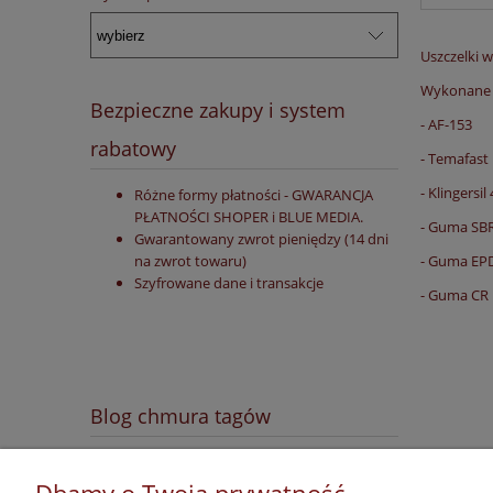
Uszczelki 
Wykonane z
Bezpieczne zakupy i system
- AF-153
rabatowy
- Temafast
- Klingersil
Różne formy płatności - GWARANCJA
PŁATNOŚCI SHOPER i BLUE MEDIA.
- Guma SB
Gwarantowany zwrot pieniędzy (14 dni
- Guma E
na zwrot towaru)
Szyfrowane dane i transakcje
- Guma CR
Blog chmura tagów
Rabaty
Bezpieczne zakupy
INFO