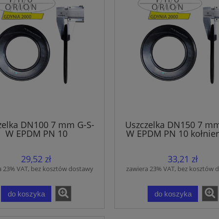
zelka DN100 7 mm G-S-
Uszczelka DN150 7 mm
W EPDM PN 10
W EPDM PN 10 kołnie
do wody
29,52 zł
33,21 zł
a 23% VAT, bez kosztów dostawy
zawiera 23% VAT, bez kosztów 
do koszyka
do koszyka