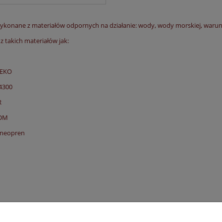
wykonane z materiałów odpornych na działanie: wody, wody morskiej, waru
 takich materiałów jak:
 EKO
 4300
R
PDM
 neopren