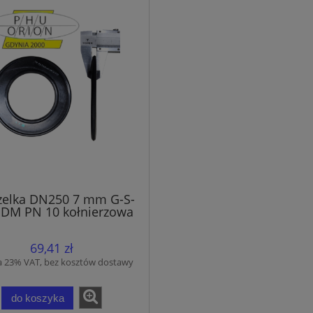
zelka DN250 7 mm G-S-
DM PN 10 kołnierzowa
do wody
69,41 zł
a 23% VAT, bez kosztów dostawy
do koszyka