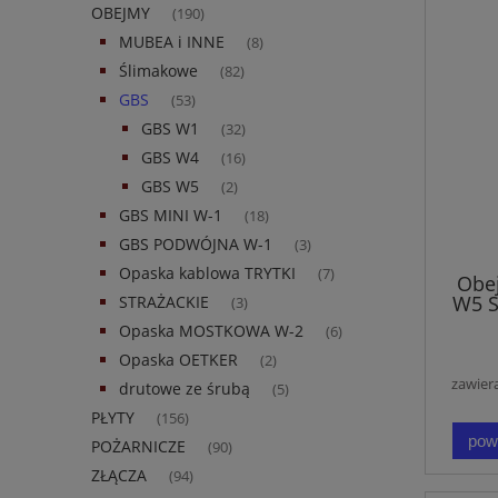
OBEJMY
(190)
MUBEA i INNE
(8)
Ślimakowe
(82)
GBS
(53)
GBS W1
(32)
GBS W4
(16)
GBS W5
(2)
GBS MINI W-1
(18)
GBS PODWÓJNA W-1
(3)
Opaska kablowa TRYTKI
(7)
Obe
W5 S
STRAŻACKIE
(3)
Opaska MOSTKOWA W-2
(6)
Opaska OETKER
(2)
zawier
drutowe ze śrubą
(5)
PŁYTY
(156)
pow
POŻARNICZE
(90)
ZŁĄCZA
(94)