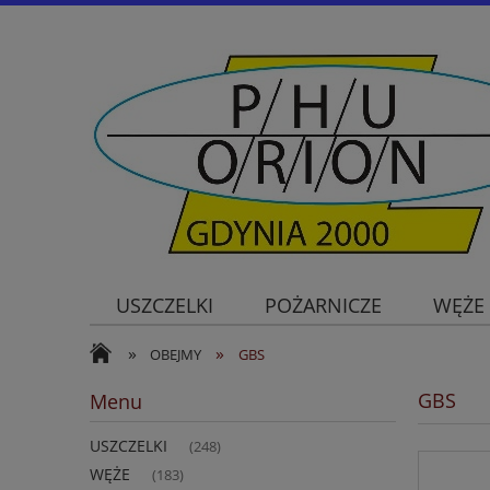
USZCZELKI
POŻARNICZE
WĘŻE
»
»
OBEJMY
GBS
GBS
Menu
USZCZELKI
(248)
WĘŻE
(183)