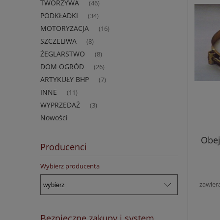
TWORZYWA
(46)
PODKŁADKI
(34)
MOTORYZACJA
(16)
SZCZELIWA
(8)
ŻEGLARSTWO
(8)
DOM OGRÓD
(26)
ARTYKUŁY BHP
(7)
INNE
(11)
WYPRZEDAŻ
(3)
Nowości
Obej
Producenci
Wybierz producenta
zawier
Bezpieczne zakupy i system