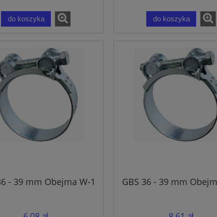
do koszyka
do koszyka
36 - 39 mm Obejma W-1
GBS 36 - 39 mm Obejm
6,08 zł
8,61 zł