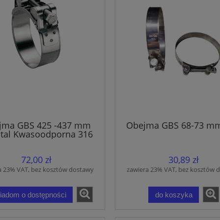
jma GBS 425 -437 mm
Obejma GBS 68-73 m
tal Kwasoodporna 316
72,00 zł
30,89 zł
a 23% VAT, bez kosztów dostawy
zawiera 23% VAT, bez kosztów 
iadom o dostępności
do koszyka