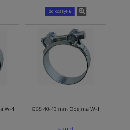
do koszyka
a W-4
GBS 40-43 mm Obejma W-1
5,10 zł