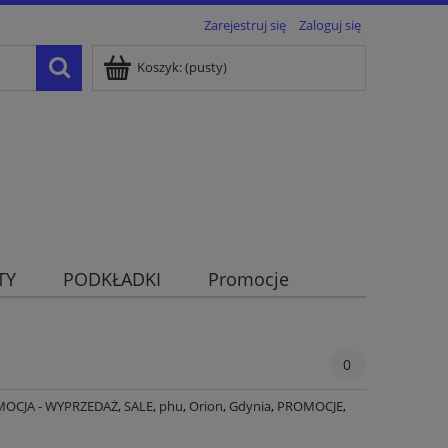
Zarejestruj się
Zaloguj się
Koszyk:
(pusty)
TY
PODKŁADKI
Promocje
0
OCJA - WYPRZEDAŻ
,
SALE
,
phu
,
Orion
,
Gdynia
,
PROMOCJE
,