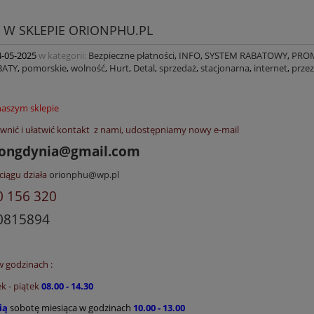
 W SKLEPIE ORIONPHU.PL
4-05-2025
w kategorii:
Bezpieczne płatności
,
INFO
,
SYSTEM RABATOWY
,
PROM
BATY
,
pomorskie
,
wolność
,
Hurt
,
Detal
,
sprzedaż
,
stacjonarna
,
internet
,
przez
aszym sklepie
wnić i ułatwić kontakt z nami, udostępniamy nowy e-mail
iongdynia@gmail.com
ciągu działa
orionphu@wp.pl
0 156 320
0815894
 godzinach :
k - piątek
08.00 - 14.30
ią
sobotę miesiąca w godzinach
10.00 - 13.00