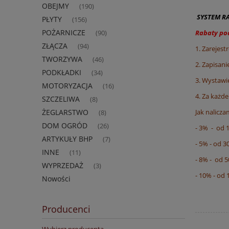
OBEJMY
(190)
SYSTEM RA
PŁYTY
(156)
POŻARNICZE
Rabaty p
(90)
ZŁĄCZA
(94)
1. Zarejest
TWORZYWA
(46)
2. Zapisani
PODKŁADKI
(34)
3. Wystawie
MOTORYZACJA
(16)
4. Za każd
SZCZELIWA
(8)
Jak nalicza
ŻEGLARSTWO
(8)
DOM OGRÓD
(26)
- 3% - od 
ARTYKUŁY BHP
(7)
- 5% - od 3
INNE
(11)
- 8% - od 5
WYPRZEDAŻ
(3)
- 10% - od 
Nowości
Producenci