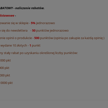
BATOWY - naliczanie rabatów.
odstawowe
-
rowanie się w sklepie -
5%
jednorazowo
e się do newslettera -
50
punktów jednorazowo
nie opinii o produkcie -
5
0
0
punktów (opinia po zakupie za każdą opinię )
e wydane 10 złotych -
1
punkt
my stały rabat po uzyskaniu określonej liczby punktów:
1000 pkt
000 pkt
000 pkt
10000 pkt