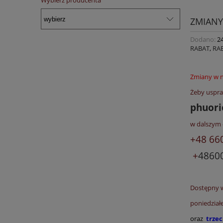
Wybierz producenta
ZMIANY
Dodano:
2
RABAT
,
RA
Zmiany w n
Żeby uspra
phuor
w dalszym 
+48 66
+
4860
Dostępny w
poniedziałe
oraz
trzec