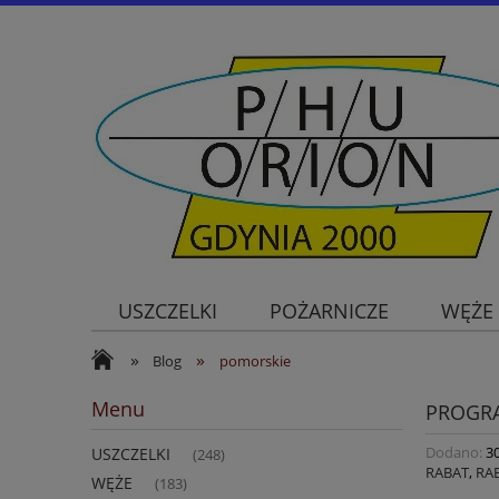
USZCZELKI
POŻARNICZE
WĘŻE
»
»
Blog
pomorskie
Menu
PROGR
Dodano:
3
USZCZELKI
(248)
RABAT
,
RA
WĘŻE
(183)