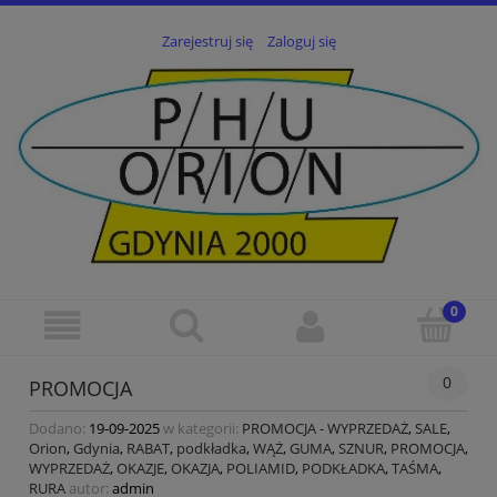
Zarejestruj się
Zaloguj się
0
PROMOCJA
Dodano:
19-09-2025
w kategorii:
PROMOCJA - WYPRZEDAŻ
,
SALE
,
Orion
,
Gdynia
,
RABAT
,
podkładka
,
WĄŻ
,
GUMA
,
SZNUR
,
PROMOCJA
,
WYPRZEDAŻ
,
OKAZJE
,
OKAZJA
,
POLIAMID
,
PODKŁADKA
,
TAŚMA
,
RURA
autor:
admin