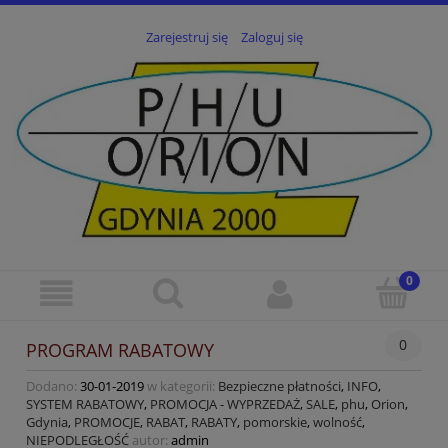
Zarejestruj się
Zaloguj się
0
PROGRAM RABATOWY
Dodano:
30-01-2019
w kategorii:
Bezpieczne płatności
,
INFO
,
SYSTEM RABATOWY
,
PROMOCJA - WYPRZEDAŻ
,
SALE
,
phu
,
Orion
,
Gdynia
,
PROMOCJE
,
RABAT
,
RABATY
,
pomorskie
,
wolność
,
NIEPODLEGŁOŚĆ
autor:
admin