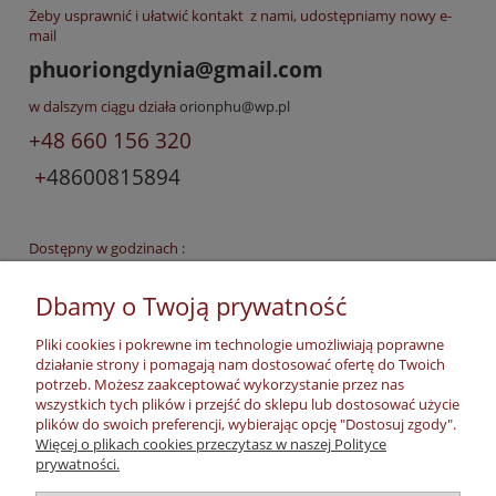
Żeby usprawnić i ułatwić kontakt z nami, udostępniamy nowy e-
mail
phuoriongdynia@gmail.com
w dalszym ciągu działa
orionphu@wp.pl
+48 660 156 320
+
48600815894
Dostępny w godzinach :
poniedziałek - piątek
08.00 - 14.30
Dbamy o Twoją prywatność
oraz
trzecią
sobotę miesiąca w godzinach
10.00 - 13.00
Pliki cookies i pokrewne im technologie umożliwiają poprawne
działanie strony i pomagają nam dostosować ofertę do Twoich
potrzeb. Możesz zaakceptować wykorzystanie przez nas
wszystkich tych plików i przejść do sklepu lub dostosować użycie
czytaj całość »
plików do swoich preferencji, wybierając opcję "Dostosuj zgody".
Więcej o plikach cookies przeczytasz w naszej Polityce
prywatności.
Moje konto