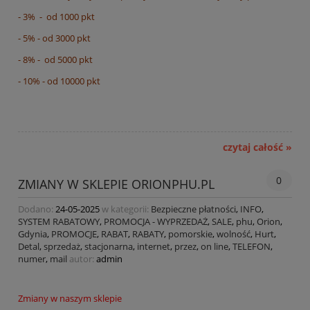
- 3% - od 1000 pkt
- 5% - od 3000 pkt
- 8% - od 5000 pkt
- 10% - od 10000 pkt
czytaj całość »
0
ZMIANY W SKLEPIE ORIONPHU.PL
Dodano:
24-05-2025
w kategorii:
Bezpieczne płatności
,
INFO
,
SYSTEM RABATOWY
,
PROMOCJA - WYPRZEDAŻ
,
SALE
,
phu
,
Orion
,
Gdynia
,
PROMOCJE
,
RABAT
,
RABATY
,
pomorskie
,
wolność
,
Hurt
,
Detal
,
sprzedaż
,
stacjonarna
,
internet
,
przez
,
on line
,
TELEFON
,
numer
,
mail
autor:
admin
Zmiany w naszym sklepie