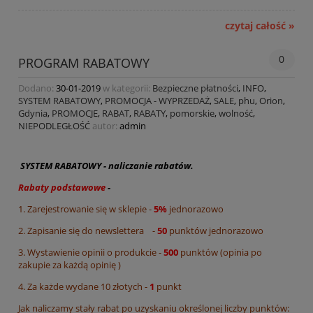
czytaj całość »
0
PROGRAM RABATOWY
Dodano:
30-01-2019
w kategorii:
Bezpieczne płatności
,
INFO
,
SYSTEM RABATOWY
,
PROMOCJA - WYPRZEDAŻ
,
SALE
,
phu
,
Orion
,
Gdynia
,
PROMOCJE
,
RABAT
,
RABATY
,
pomorskie
,
wolność
,
NIEPODLEGŁOŚĆ
autor:
admin
SYSTEM RABATOWY - naliczanie rabatów.
Rabaty podstawowe
-
1. Zarejestrowanie się w sklepie -
5%
jednorazowo
2. Zapisanie się do newslettera -
50
punktów jednorazowo
3. Wystawienie opinii o produkcie -
5
0
0
punktów (opinia po
zakupie za każdą opinię )
4. Za każde wydane 10 złotych -
1
punkt
Jak naliczamy stały rabat po uzyskaniu określonej liczby punktów: