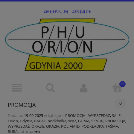
Zarejestruj się
Zaloguj się
0
PROMOCJA
Dodano:
19-09-2025
w kategorii:
PROMOCJA - WYPRZEDAŻ
,
SALE
,
Orion
,
Gdynia
,
RABAT
,
podkładka
,
WĄŻ
,
GUMA
,
SZNUR
,
PROMOCJA
,
WYPRZEDAŻ
,
OKAZJE
,
OKAZJA
,
POLIAMID
,
PODKŁADKA
,
TAŚMA
,
RURA
autor:
admin