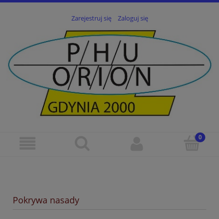
Zarejestruj się
Zaloguj się
Pokrywa nasady