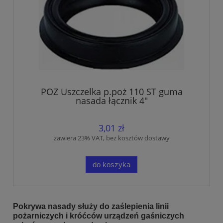
POZ Uszczelka p.poż 110 ST guma
nasada łącznik 4"
3,01 zł
zawiera 23% VAT, bez kosztów dostawy
do koszyka
Pokrywa nasady służy do zaślepienia linii
pożarniczych i króćców urządzeń gaśniczych