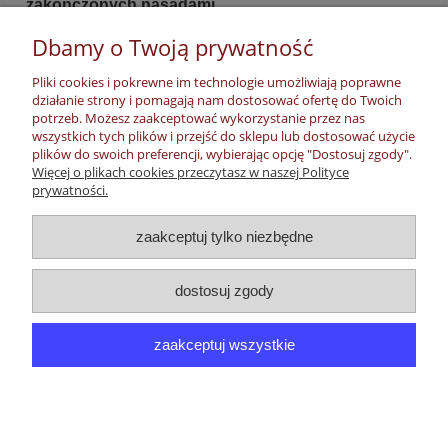
zakończonych nasadami.
Dane techniczne:
Dbamy o Twoją prywatność
Ciśnienie robocze - 2,6 MPa
Pliki cookies i pokrewne im technologie umożliwiają poprawne
Materiały: odlewy aluminiowe ze stopu AK 11
działanie strony i pomagają nam dostosować ofertę do Twoich
(AlSi 11), uszczelki - guma
potrzeb. Możesz zaakceptować wykorzystanie przez nas
Rozmiary : 110 , 75 , 52 , 25
wszystkich tych plików i przejść do sklepu lub dostosować użycie
Mogą być wykonane z : mosiądzu, stali
plików do swoich preferencji, wybierając opcję "Dostosuj zgody".
Więcej o plikach cookies przeczytasz w naszej Polityce
nierddzewnej, PCV lub poliamidu
prywatności.
Moje konto
zaakceptuj tylko niezbędne
Płatności, dostawa, zwroty
dostosuj zgody
Informacje
zaakceptuj wszystkie
O nas
pokaż pełną wersję strony