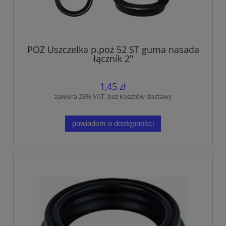
POZ Uszczelka p.poż 52 ST guma nasada
łącznik 2"
1,45 zł
zawiera 23% VAT, bez kosztów dostawy
powiadom o dostępności