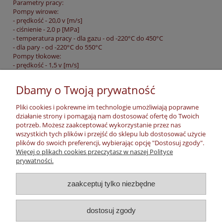
Parametry pracy:
Pompy wirowe:
- prędkość - 20,0 v [m/s]
- ciśnienie - 2,0 p [MPa]
- temperatura pracy - dla gazu - od -220°C do 450°C
- dla pary - od -220°C do 550°C
Pompy tłokowe:
- prędkość - 1,5 v [m/s]
- ciśnienie - 10 p [MPa]
- temperatura pracy - dla gazu - od -220°C do 450°C
Dbamy o Twoją prywatność
- dla pary - od -220°C do 550°C
Armatura:
Pliki cookies i pokrewne im technologie umożliwiają poprawne
- prędkość - nie dotyczy
działanie strony i pomagają nam dostosować ofertę do Twoich
- ciśnienie - 25 p [MPa]
potrzeb. Możesz zaakceptować wykorzystanie przez nas
- temperatura pracy - dla gazu - od -220°C do 450°C
wszystkich tych plików i przejść do sklepu lub dostosować użycie
- dla pary - od -220°C do 550°C
plików do swoich preferencji, wybierając opcję "Dostosuj zgody".
Więcej o plikach cookies przeczytasz w naszej Polityce
prywatności.
Moje konto
zaakceptuj tylko niezbędne
Płatności, dostawa, zwroty
dostosuj zgody
Informacje