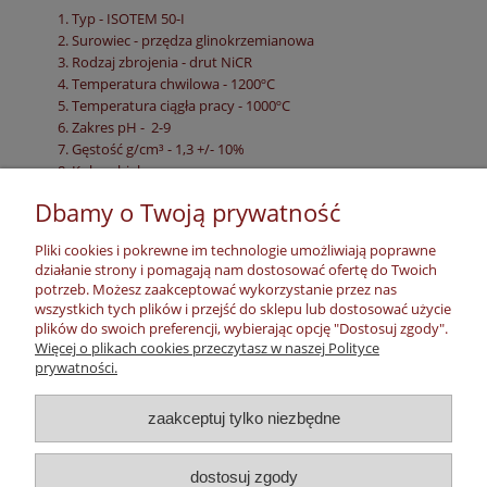
Typ - ISOTEM 50-I
Surowiec - przędza glinokrzemianowa
Rodzaj zbrojenia - drut NiCR
Temperatura chwilowa - 1200ºC
Temperatura ciągła pracy - 1000ºC
Zakres pH - 2-9
Gęstość g/cm³ - 1,3 +/- 10%
Kolor - biały
Zakres wymiarowy mm - kwadrat 6-50
Dbamy o Twoją prywatność
Zastosowanie:
Pliki cookies i pokrewne im technologie umożliwiają poprawne
Uszczelnienia spoczynkowe - tak
działanie strony i pomagają nam dostosować ofertę do Twoich
Piece - tak
potrzeb. Możesz zaakceptować wykorzystanie przez nas
Kominki - tak
wszystkich tych plików i przejść do sklepu lub dostosować użycie
Pompy tłokowe - nie zalecane
plików do swoich preferencji, wybierając opcję "Dostosuj zgody".
Więcej o plikach cookies przeczytasz w naszej Polityce
Pompy wirnikowe - nie zalecane
prywatności.
Moje konto
zaakceptuj tylko niezbędne
Płatności, dostawa, zwroty
dostosuj zgody