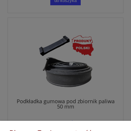
do koszyka
Podkładka gumowa pod zbiornik paliwa
50 mm
9,23 zł
zawiera 23% VAT, bez kosztów dostawy