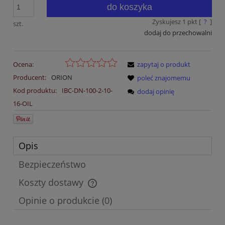
do koszyka
Zyskujesz
1
pkt [
?
]
szt.
dodaj do przechowalni
Ocena:
zapytaj o produkt
Producent:
ORION
poleć znajomemu
Kod produktu:
IBC-DN-100-2-10-
dodaj opinię
16-OIL
Opis
Bezpieczeństwo
Koszty dostawy
Cena nie zawiera ewentualnych kosztów płatności
Opinie o produkcie (0)