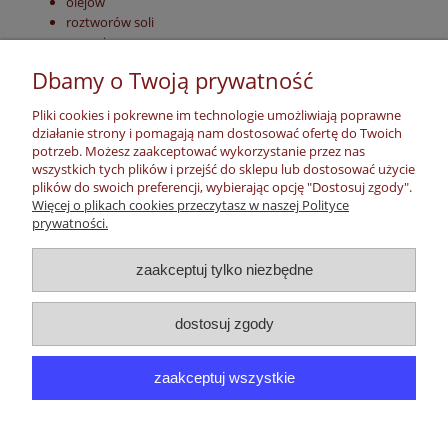
olejów
roztworów soli
gazu ziemnego
propan - butanu
Dbamy o Twoją prywatność
Wykonujemy również uszczelki z materiałów : guma , teflon , inne
rodzaje materiałów uszczelkarskich .
Pliki cookies i pokrewne im technologie umożliwiają poprawne
działanie strony i pomagają nam dostosować ofertę do Twoich
Zapraszamy na pozostałe nasze aukcje.
potrzeb. Możesz zaakceptować wykorzystanie przez nas
wszystkich tych plików i przejść do sklepu lub dostosować użycie
plików do swoich preferencji, wybierając opcję "Dostosuj zgody".
Więcej o plikach cookies przeczytasz w naszej Polityce
prywatności.
Moje konto
zaakceptuj tylko niezbędne
Płatności, dostawa, zwroty
dostosuj zgody
Informacje
zaakceptuj wszystkie
O nas