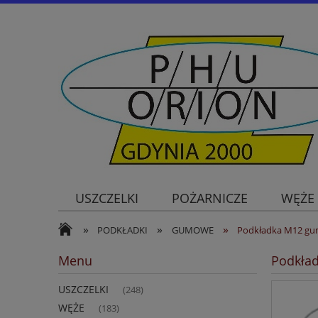
USZCZELKI
POŻARNICZE
WĘŻE
»
»
»
PODKŁADKI
GUMOWE
Podkładka M12 gu
Menu
Podkła
USZCZELKI
(248)
WĘŻE
(183)