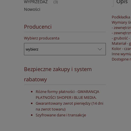
Opis
WYPRZEDAŻ
(3)
Nowości
Podkładka
Wymiary śr
Producenci
- zewnętrz
- zewnętrz
- grubość 
Wybierz producenta
Materiał -
Kolor - cza
Inne wymi
Dostępne m
Bezpieczne zakupy i system
rabatowy
Różne formy płatności - GWARANCJA
PŁATNOŚCI SHOPER i BLUE MEDIA.
Gwarantowany zwrot pieniędzy (14 dni
na zwrot towaru)
Szyfrowane dane i transakcje