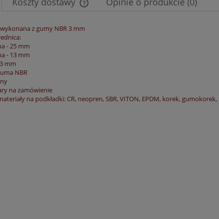
Koszty dostawy
Opinie o produkcie (0)
Cena nie zawiera ewentualnych kosztów
 wykonana z gumy NBR 3 mm
ednica:
płatności
na - 25 mm
na - 13 mm
- 3 mm
 guma NBR
rny
ary na zamówienie
ateriały na podkładki: CR, neopren, SBR, VITON, EPDM, korek, gumokorek,