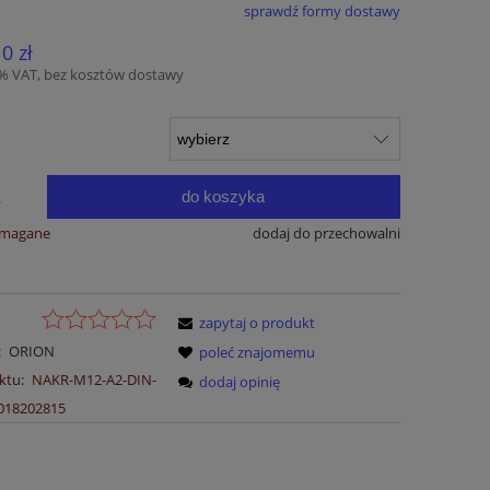
sprawdź formy dostawy
Cena nie zawiera ewentualnych kosztów
10 zł
płatności
3% VAT, bez kosztów dostawy
do koszyka
.
ymagane
dodaj do przechowalni
zapytaj o produkt
:
ORION
poleć znajomemu
ktu:
NAKR-M12-A2-DIN-
dodaj opinię
018202815