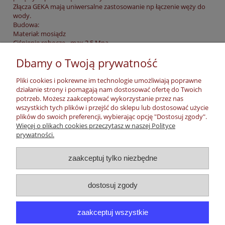
Złącza GEKA mają uniwersalne zastosowanie np łączenie węży do
wody.
Budowa:
Materiał: mosiądz
Ciśnienie robocze - max 2,5 Mpa
Odporność na podciśnienie - 0,1 MPa
Dbamy o Twoją prywatność
Temperatura pracy -5 do +100 °C
Złącze wykonane z mosiądzu z gwintem wewnętrznym GW- 1 1/4"
Pliki cookies i pokrewne im technologie umożliwiają poprawne
( 5/4")
działanie strony i pomagają nam dostosować ofertę do Twoich
potrzeb. Możesz zaakceptować wykorzystanie przez nas
Łączy się je z gwintowanymi rurami , nyplami , innymi złączami z
wszystkich tych plików i przejść do sklepu lub dostosować użycie
gwintem zewnętrznym.
plików do swoich preferencji, wybierając opcję "Dostosuj zgody".
Więcej o plikach cookies przeczytasz w naszej Polityce
prywatności.
Moje konto
zaakceptuj tylko niezbędne
Płatności, dostawa, zwroty
dostosuj zgody
Informacje
zaakceptuj wszystkie
O nas