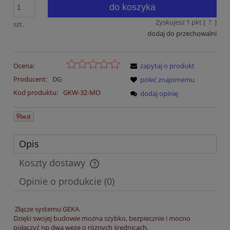
do koszyka
Zyskujesz
1
pkt [
?
]
szt.
dodaj do przechowalni
Ocena:
zapytaj o produkt
Producent:
DG
poleć znajomemu
Kod produktu:
GKW-32-MO
dodaj opinię
Opis
Koszty dostawy
Cena nie zawiera ewentualnych kosztów płatności
Opinie o produkcie (0)
Złącze systemu GEKA.
Dzięki swojej budowie można szybko, bezpiecznie i mocno
połączyć np dwa węże o różnych średnicach.