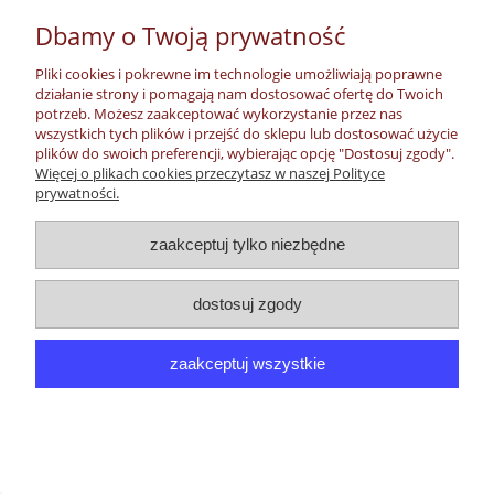
Płatności, dostawa, zwroty
Dbamy o Twoją prywatność
Informacje
Pliki cookies i pokrewne im technologie umożliwiają poprawne
działanie strony i pomagają nam dostosować ofertę do Twoich
potrzeb. Możesz zaakceptować wykorzystanie przez nas
O nas
wszystkich tych plików i przejść do sklepu lub dostosować użycie
plików do swoich preferencji, wybierając opcję "Dostosuj zgody".
Więcej o plikach cookies przeczytasz w naszej Polityce
pokaż pełną wersję strony
prywatności.
Sklep internetowy Shoper.pl
zaakceptuj tylko niezbędne
dostosuj zgody
zaakceptuj wszystkie